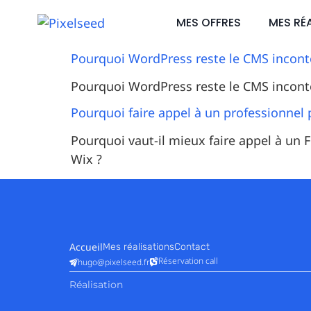
MES OFFRES
MES RÉ
Pourquoi WordPress reste le CMS incontou
Pourquoi WordPress reste le CMS incontou
Pourquoi faire appel à un professionnel p
Pourquoi vaut-il mieux faire appel à un F
Wix ?
Accueil
Mes réalisations
Contact
Réservation call
hugo@pixelseed.fr
Réalisation